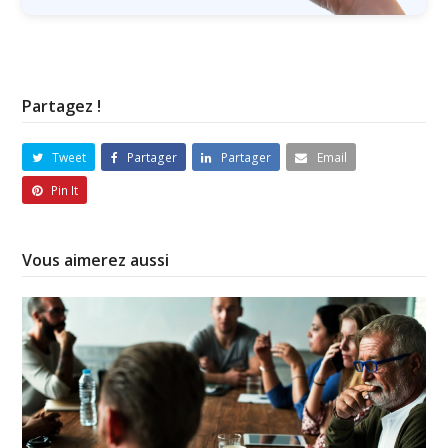
Partagez !
Tweet
Partager
Partager
Email
Pin It
Vous aimerez aussi