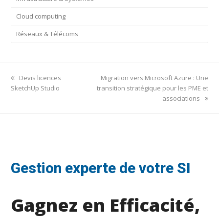
Cloud computing
Réseaux & Télécoms
previous
next
Devis licences
Migration vers Microsoft Azure : Une
post:
post:
SketchUp Studio
transition stratégique pour les PME et
associations
Gestion experte de votre SI
Gagnez en Efficacité,