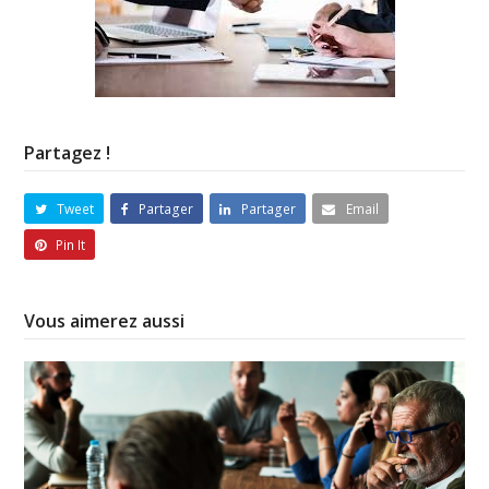
Partagez !
Tweet
Partager
Partager
Email
Pin It
Vous aimerez aussi