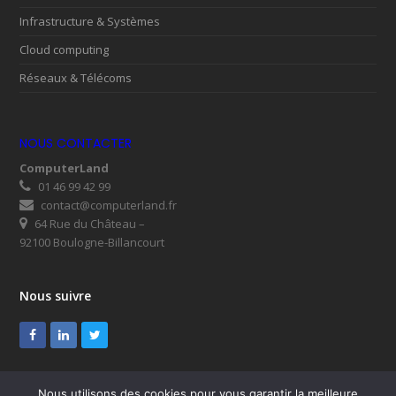
Infrastructure & Systèmes
Cloud computing
Réseaux & Télécoms
NOUS CONTACTER
ComputerLand
01 46 99 42 99
contact@computerland.fr
64 Rue du Château –
92100 Boulogne-Billancourt
Nous suivre
Facebook
LinkedIn
Twitter
Nous utilisons des cookies pour vous garantir la meilleure