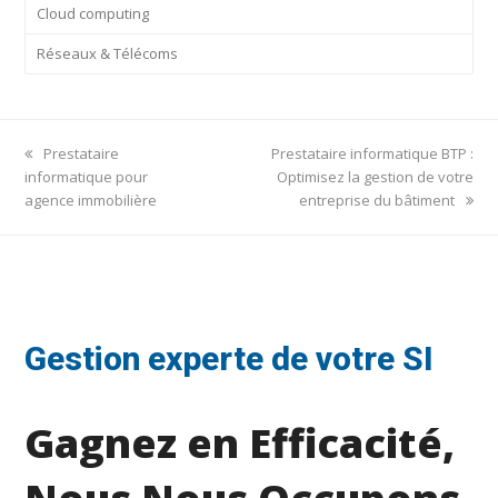
Cloud computing
Réseaux & Télécoms
previous
next
Prestataire
Prestataire informatique BTP :
post:
post:
informatique pour
Optimisez la gestion de votre
agence immobilière
entreprise du bâtiment
Gestion experte de votre SI
Gagnez en Efficacité,