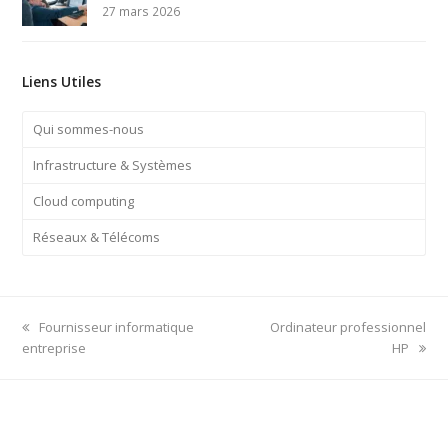
27 mars 2026
Liens Utiles
Qui sommes-nous
Infrastructure & Systèmes
Cloud computing
Réseaux & Télécoms
previous
next
Fournisseur informatique
Ordinateur professionnel
post:
post:
entreprise
HP