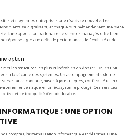
ites et moyennes entreprises une réactivité nouvelle. Les
ns clients se digitalisent, et chaque outil métier devient une pièce
texte, faire appel à un partenaire de services managés offre bien
une réponse agile aux défis de performance, de flexibilité et de
une option
met les structures les plus vulnérables en danger. Or, les PME
iées à la sécurité des systèmes. Un accompagnement externe
: surveillance continue, mises à jour critiques, conformité RGPD…
environnement à risque en un écosystème protégé. Ces services
active et de tranquillité d’esprit durable.
INFORMATIQUE : UNE OPTION
TIVE
s comptes, l’externalisation informatique est désormais une