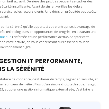
un tarif attractif. Derrière des prix bas peuvent se cacher des
écurité insuffisante. Avant de signer, vérifiez les délais
e service, et les retours clients. Une décision précipitée peut coûter
alité.
par la sérénité qu’elle apporte à votre entreprise. L’avantage de
défis technologiques en opportunités de progrès, en assurant une
rmatique
renforcée et une performance accrue. Adopter cette
ir de votre activité, en vous concentrant sur l’essentiel tout en
environnement digital.
 GESTION IT PERFORMANTE,
NS LA SÉRÉNITÉ
ataire de confiance, c’est libérer du temps, gagner en sécurité, et
 leur cœur de métier. Plus qu’un simple choix technique, il s’agit
25, adopter une gestion informatique externalisée, c’est faire le