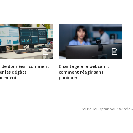
e de données : comment
Chantage à la webcam :
ter les dégâts
comment réagir sans
cacement
paniquer
next
Pourquoi Opter pour Windows
post: