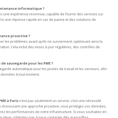
intenance informatique ?
avec une expérience reconnue, capable de fournir des services sur
fre une réponse rapide en cas de panne et des solutions de
nance proactive ?
r les problèmes avant qu’ils ne surviennent, optimisant ainsi la
tion. Cela inclut des mises à jour régulières, des contrôles de
 de sauvegarde pour les PME ?
garde automatique pour les postes de travail et les serveurs, afin
des données à tout moment.
ME à Paris
n’est pas seulement un service, c’est une nécessité
 En choisissant une approche proactive, vous protégez vos données,
orez les performances de votre infrastructure. Si vous souhaitez en
 devis, n’hésitez pas à nous contacter dès aujourd’hui.