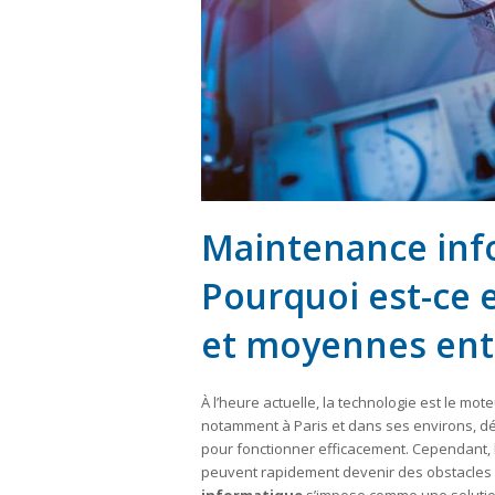
Maintenance info
Pourquoi est-ce e
et moyennes entr
À l’heure actuelle, la technologie est le mot
notamment à Paris et dans ses environs, d
pour fonctionner efficacement. Cependant, 
peuvent rapidement devenir des obstacles 
informatique
s’impose comme une solution