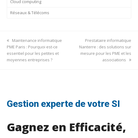
Cloud computing
Réseaux & Télécoms
previous
next
Maintenance informatique
Prestataire informatique
post:
post:
PME Paris : Pourquoi est-ce
Nanterre : des solutions sur
essentiel pour les petites et
mesure pour les PME et les
moyennes entreprises ?
associations
Gestion experte de votre SI
Gagnez en Efficacité,