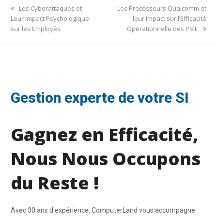
previous
next
Les Cyberattaques et
Les Processeurs Qualcomm et
post:
post:
Leur Impact Psychologique
leur Impact sur l’Efficacité
sur les Employés
Opérationnelle des PME
Gestion experte de votre SI
Gagnez en Efficacité,
Nous Nous Occupons
du Reste !
Avec 30 ans d'expérience, ComputerLand vous accompagne