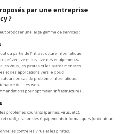
proposés par une entreprise
cy ?
peut proposer une large gamme de services :
s
out ou partie de l’infrastructure informatique.
ce préventive et curative des équipements.
e les virus, les pirates et les autres menaces.
s et des applications vers le cloud.
lisateurs en cas de problème informatique.
tenance de sites web.
mmandations pour optimiser l’infrastructure IT.
s
s problèmes courants (pannes, virus, etc.).
ation et configuration des équipements informatiques (ordinateurs,
nnelles contre les virus et les pirates.