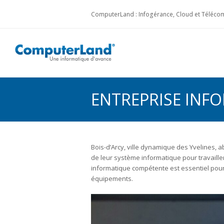
ComputerLand : Infogérance, Cloud et Télécom
ENTREPRISE INFO
Bois-d’Arcy, ville dynamique des Yvelines, 
de leur système informatique pour travailler
informatique compétente est essentiel pour
équipements.