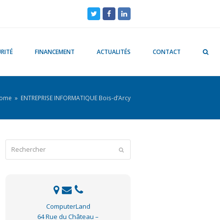
Twitter
Facebook
LinkedIn
RITÉ
FINANCEMENT
ACTUALITÉS
CONTACT
ome
»
ENTREPRISE INFORMATIQUE Bois-d’Arcy
Rechercher
Envoyer
ComputerLand
64 Rue du Château –