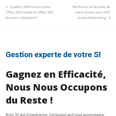
previous
next
Quelles différences entre
Renforcer la sécurité de
post:
post:
Office 365 Famille et Office 365
votre réseau avec HPE
Business Standard ?
Aruba Networking
Gestion experte de votre SI
Gagnez en Efficacité,
Nous Nous Occupons
du Reste !
Avec 30 ans d'expérience, ComputerLand vous accompagne