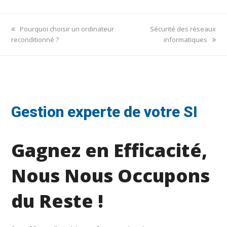
previous
next
Pourquoi choisir un ordinateur
Sécurité des réseaux
post:
post:
reconditionné ?
informatiques
Gestion experte de votre SI
Gagnez en Efficacité,
Nous Nous Occupons
du Reste !