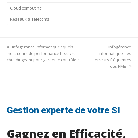
Cloud computing
Réseaux & Télécoms
previous
next
Infogérance informatique : quels
Infogérance
post:
post:
indicateurs de performance IT suivre
informatique : les
côté dirigeant pour garder le contrôle ?
erreurs fréquentes
des PME
Gestion experte de votre SI
Gagnez en Efficacité,