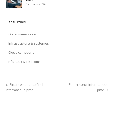
27 mars 2026
Liens Utiles
Qui sommes-nous
Infrastructure & Systèmes
Cloud computing
Réseaux & Télécoms
previous
next
Financement matériel
Fournisseur informatique
post:
post:
informatique pme
pme