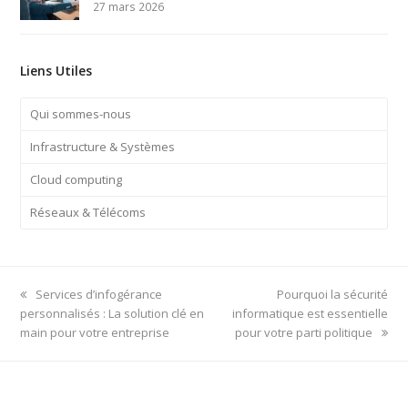
27 mars 2026
Liens Utiles
Qui sommes-nous
Infrastructure & Systèmes
Cloud computing
Réseaux & Télécoms
previous
next
Services d’infogérance
Pourquoi la sécurité
post:
post:
personnalisés : La solution clé en
informatique est essentielle
main pour votre entreprise
pour votre parti politique