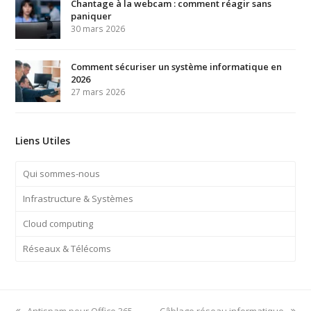
Chantage à la webcam : comment réagir sans
paniquer
30 mars 2026
Comment sécuriser un système informatique en
2026
27 mars 2026
Liens Utiles
Qui sommes-nous
Infrastructure & Systèmes
Cloud computing
Réseaux & Télécoms
previous
next
Antispam pour Office 365
Câblage réseau informatique