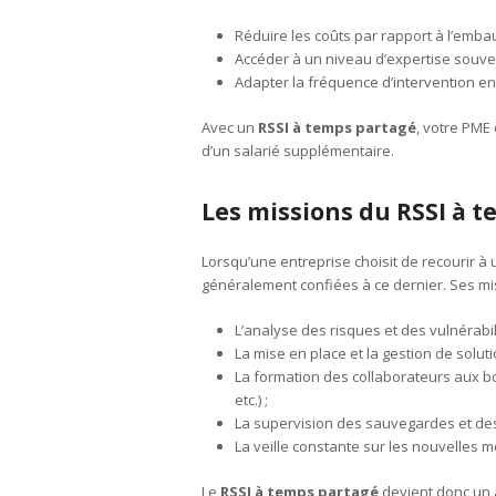
Réduire les coûts par rapport à l’emba
Accéder à un niveau d’expertise souve
Adapter la fréquence d’intervention en
Avec un
RSSI à temps partagé
, votre PME
d’un salarié supplémentaire.
Les missions du RSSI à 
Lorsqu’une entreprise choisit de recourir à
généralement confiées à ce dernier. Ses mis
L’analyse des risques et des vulnérabi
La mise en place et la gestion de solut
La formation des collaborateurs aux b
etc.) ;
La supervision des sauvegardes et des 
La veille constante sur les nouvelles 
Le
RSSI à temps partagé
devient donc un a