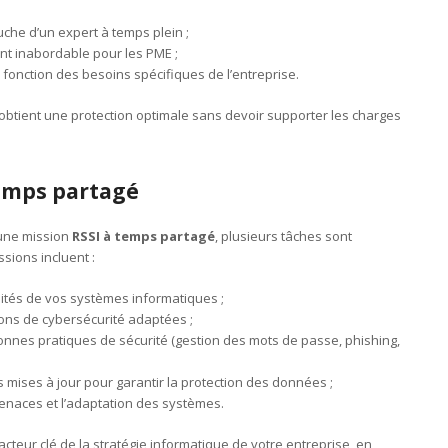
uche d’un expert à temps plein ;
nt inabordable pour les PME ;
 fonction des besoins spécifiques de l’entreprise.
 obtient une protection optimale sans devoir supporter les charges
temps partagé
 une mission
RSSI à temps partagé
, plusieurs tâches sont
sions incluent :
lités de vos systèmes informatiques ;
ions de cybersécurité adaptées ;
onnes pratiques de sécurité (gestion des mots de passe, phishing,
mises à jour pour garantir la protection des données ;
menaces et l’adaptation des systèmes.
cteur clé de la stratégie informatique de votre entreprise, en