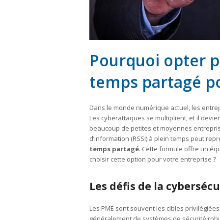
Pourquoi opter p
temps partagé p
Dans le monde numérique actuel, les entrep
Les cyberattaques se multiplient, et il devi
beaucoup de petites et moyennes entrepris
d’information (RSSI) à plein temps peut repré
temps partagé
. Cette formule offre un éq
choisir cette option pour votre entreprise ?
Les défis de la cyberséc
Les PME sont souvent les cibles privilégiée
généralement de systèmes de sécurité robust