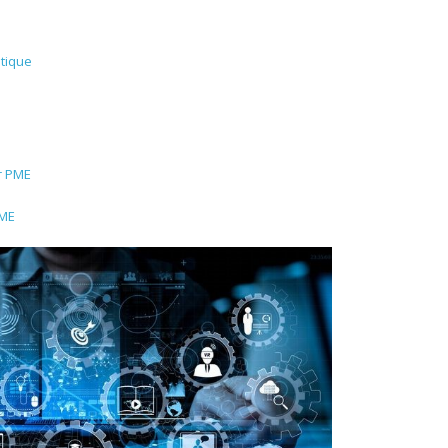
tique
r PME
PME