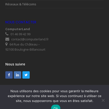
Réseaux & Télécoms
NOUS CONTACTER
ComputerLand
01 46 99 42 99
contact@computerland.fr
64 Rue du Château –
92100 Boulogne-Billancourt
Nous suivre
Facebook
LinkedIn
Twitter
Nous utilisons des cookies pour vous garantir la meilleure
expérience sur notre site web. Si vous continuez à utiliser ce
© ComputerLand 2026
site, nous supposerons que vous en êtes satisfait.
SUPPORT
Mentions légales
RGPD
Plan du site
Ok
Nous contacter