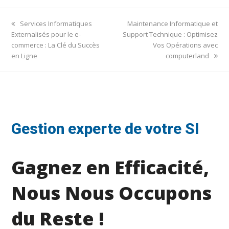
previous
next
Services Informatiques
Maintenance Informatique et
post:
post:
Externalisés pour le e-
Support Technique : Optimisez
commerce : La Clé du Succès
Vos Opérations avec
en Ligne
computerland
Gestion experte de votre SI
Gagnez en Efficacité,
Nous Nous Occupons
du Reste !