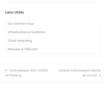
Liens Utiles
Qui sommes-nous
Infrastructure & Systèmes
Cloud computing
Réseaux & Télécoms
previous
next
Cyberattaque chez COAXIS
Solution informatique cabinet
post:
post:
et Phishing
de conseil