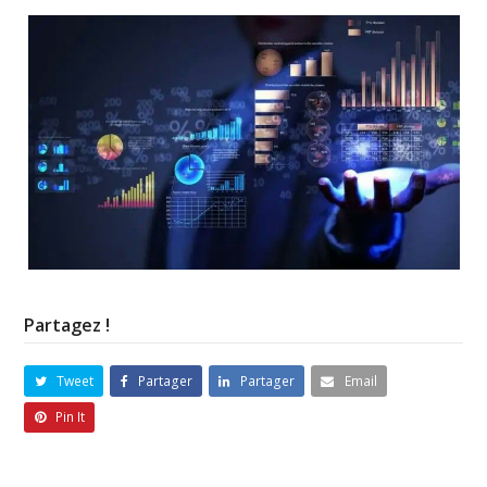
Partagez !
Tweet
Partager
Partager
Email
Pin It