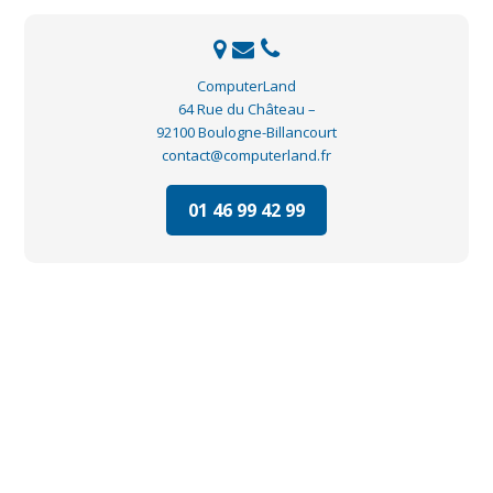
ComputerLand
64 Rue du Château –
92100 Boulogne-Billancourt
contact@computerland.fr
01 46 99 42 99
ASSISTANCE INFORMATIQUE
Prise en main à distance de votre machine
Contactez-nous