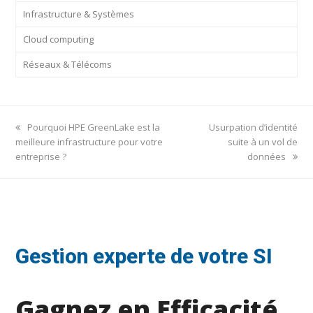
Infrastructure & Systèmes
Cloud computing
Réseaux & Télécoms
previous
next
Pourquoi HPE GreenLake est la
Usurpation d’identité
post:
post:
meilleure infrastructure pour votre
suite à un vol de
entreprise ?
données
Gestion experte de votre SI
Gagnez en Efficacité,