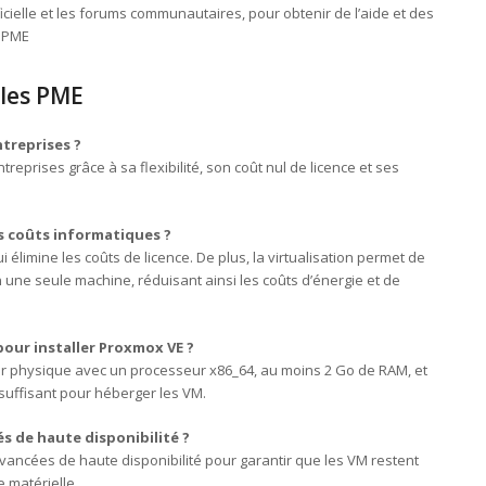
icielle et les forums communautaires, pour obtenir de l’aide et des
n PME
les PME
treprises ?
treprises grâce à sa flexibilité, son coût nul de licence et ses
s coûts informatiques ?
 élimine les coûts de licence. De plus, la virtualisation permet de
une seule machine, réduisant ainsi les coûts d’énergie et de
pour installer Proxmox VE ?
ur physique avec un processeur x86_64, au moins 2 Go de RAM, et
uffisant pour héberger les VM.
és de haute disponibilité ?
avancées de haute disponibilité pour garantir que les VM restent
 matérielle.