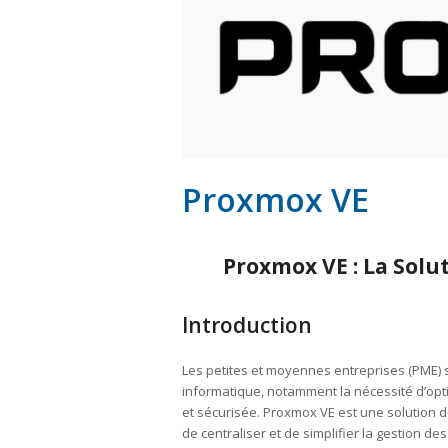
Proxmox VE
Proxmox VE : La Solu
Introduction
Les petites et moyennes entreprises (PME) 
informatique, notamment la nécessité d’opti
et sécurisée. Proxmox VE est une solution d
de centraliser et de simplifier la gestion d