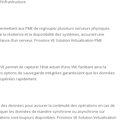
’infrastructure.
 permettant aux PME de regrouper plusieurs serveurs physiques
 la résilience et la disponibilité des systèmes, assurant une
lance d’un serveur. Proxmox VE Solution Virtualisation PME
 permet de capturer l’état actuel d’une VM, facilitant ainsi la
les options de sauvegarde intégrées garantissent que les données
écupérées rapidement.
n des données pour assurer la continuité des opérations en cas de
épliquer les données de manière synchrone ou asynchrone sur
ations sont toujours disponibles. Proxmox VE Solution Virtualisation