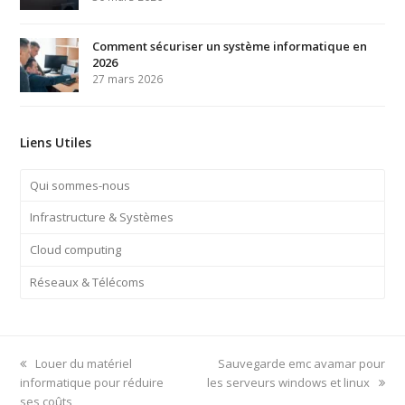
Comment sécuriser un système informatique en
2026
27 mars 2026
Liens Utiles
Qui sommes-nous
Infrastructure & Systèmes
Cloud computing
Réseaux & Télécoms
previous
next
Louer du matériel
Sauvegarde emc avamar pour
post:
post:
informatique pour réduire
les serveurs windows et linux
ses coûts