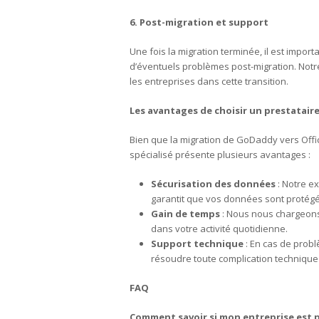
6. Post-migration et support
Une fois la migration terminée, il est impo
d’éventuels problèmes post-migration. Notr
les entreprises dans cette transition.
Les avantages de choisir un prestatair
Bien que la migration de GoDaddy vers Offic
spécialisé présente plusieurs avantages :
Sécurisation des données
: Notre e
garantit que vos données sont protégé
Gain de temps
: Nous nous chargeons 
dans votre activité quotidienne.
Support technique
: En cas de prob
résoudre toute complication technique
FAQ
Comment savoir si mon entreprise est p