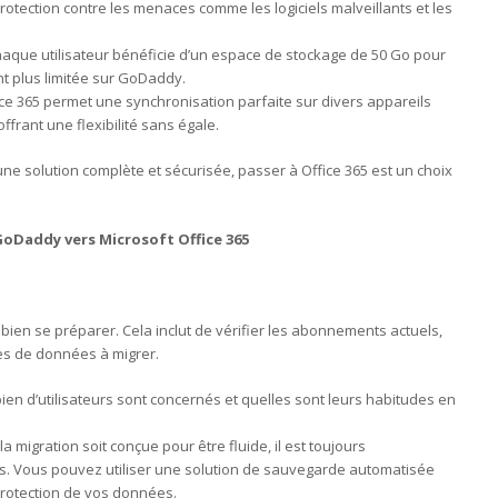
rotection contre les menaces comme les logiciels malveillants et les
chaque utilisateur bénéficie d’un espace de stockage de 50 Go pour
t plus limitée sur GoDaddy.
ice 365 permet une synchronisation parfaite sur divers appareils
ffrant une flexibilité sans égale.
une solution complète et sécurisée, passer à Office 365 est un choix
GoDaddy vers Microsoft Office 365
de bien se préparer. Cela inclut de vérifier les abonnements actuels,
es de données à migrer.
bien d’utilisateurs sont concernés et quelles sont leurs habitudes en
la migration soit conçue pour être fluide, il est toujours
 Vous pouvez utiliser une solution de sauvegarde automatisée
rotection de vos données.