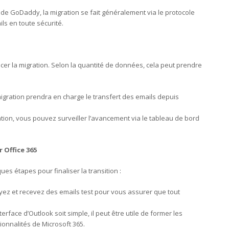
s de GoDaddy, la migration se fait généralement via le protocole
ls en toute sécurité.
cer la migration. Selon la quantité de données, cela peut prendre
migration prendra en charge le transfert des emails depuis
ation, vous pouvez surveiller l’avancement via le tableau de bord
r Office 365
ues étapes pour finaliser la transition :
yez et recevez des emails test pour vous assurer que tout
nterface d’Outlook soit simple, il peut être utile de former les
tionnalités de Microsoft 365.