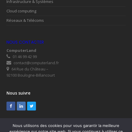
Infrastructure & Systèmes
Cloud computing
Réseaux & Télécoms
NOUS CONTACTER
ComputerLand
01 46 99 42 99
contact@computerland.fr
64 Rue du Château –
92100 Boulogne-Billancourt
Nous suivre
Facebook
LinkedIn
Twitter
Nous utilisons des cookies pour vous garantir la meilleure
expérience sur notre site web. Si vous continuez à utiliser ce