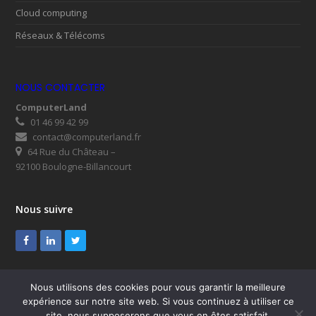
Cloud computing
Réseaux & Télécoms
NOUS CONTACTER
ComputerLand
01 46 99 42 99
contact@computerland.fr
64 Rue du Château –
92100 Boulogne-Billancourt
Nous suivre
Facebook
LinkedIn
Twitter
Nous utilisons des cookies pour vous garantir la meilleure
expérience sur notre site web. Si vous continuez à utiliser ce
© ComputerLand 2026
site, nous supposerons que vous en êtes satisfait.