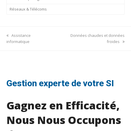
Réseaux & Télécoms
previous
next
Assistance
Données chaudes et données
post:
post:
informatique
froides
Gestion experte de votre SI
Gagnez en Efficacité,
Nous Nous Occupons