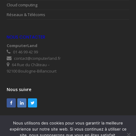
Cloud computing
Réseaux & Télécoms
NOUS CONTACTER
ComputerLand
01 46 99 42 99
contact@computerland.fr
64 Rue du Château –
92100 Boulogne-Billancourt
Nous suivre
Facebook
LinkedIn
Twitter
Nous utilisons des cookies pour vous garantir la meilleure
expérience sur notre site web. Si vous continuez à utiliser ce
© ComputerLand 2026
site, nous supposerons que vous en êtes satisfait.