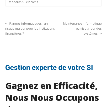
Réseaux & Télécoms
previous
next
Pannes informatiques : un
Maintenance informatique
post:
post:
risque majeur pour les institutions
et mise à jour des
financières ?
systèmes
Gestion experte de votre SI
Gagnez en Efficacité,
Nous Nous Occupons