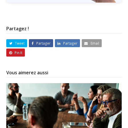
Partagez !
Tweet
Partager
Partager
Email
Pin It
Vous aimerez aussi