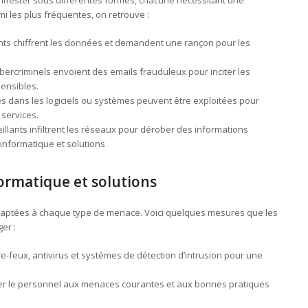
i les plus fréquentes, on retrouve :
lants chiffrent les données et demandent une rançon pour les
ybercriminels envoient des emails frauduleux pour inciter les
sensibles.
les dans les logiciels ou systèmes peuvent être exploitées pour
services.
illants infiltrent les réseaux pour dérober des informations
 informatique et solutions
ormatique et solutions
s adaptées à chaque type de menace. Voici quelques mesures que les
er :
e-feux, antivirus et systèmes de détection d’intrusion pour une
ser le personnel aux menaces courantes et aux bonnes pratiques