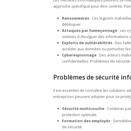
approche spécifique pour être contrée. Parm
Ransomwares
: Ces logiciels malveil
débloquer.
Attaques par hameçonnage
: Les c
victimes à divulguer des informations 
Exploits de vulnérabilités
: Des fail
accéder aux données ou perturber les 
Cyberespionnage
: Des acteurs malve
confidentielles. Problèmes de sécurité
Problèmes de sécurité inf
Il est essentiel de connaître les solution
entreprises peuvent adopter pour se protég
Sécurité multicouche
: Combiner par
protection optimale.
Formation des employés
: Sensibili
de sécurité.