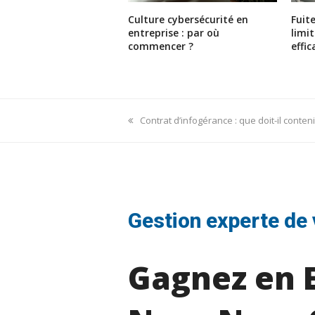
Culture cybersécurité en
Fuit
entreprise : par où
limi
commencer ?
effi
previous
Contrat d’infogérance : que doit-il conteni
post:
Gestion experte de 
Gagnez en E