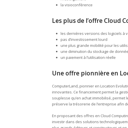
la visioconférence
Les plus de l’offre Cloud
les dernières versions des logiciels à v
pas d’investissement lourd
une plus grande mobilité pour les utili
une diminution du stockage de données 
un paiement à l’utilisation réelle
Une offre pionnière en Lo
ComputerLand, pionnier en Location Evolutiv
innovantes. Ce financement permet la gesti
souplesse qu’en achat immobilisé, permet le
préserve la trésorerie de l’entreprise afin d
En proposant des offres en Cloud Computing
investir dans des solutions technologiquem
plus grands éditeurs et constructeurs et e