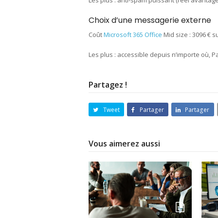
Les plus : anti-spam puissant (réel avantag
Choix d’une messagerie externe
Coût
Microsoft 365 Office
Mid size : 3096 € su
Les plus : accessible depuis n’importe où, Pa
Partagez !
Tweet
Partager
Partager
Vous aimerez aussi