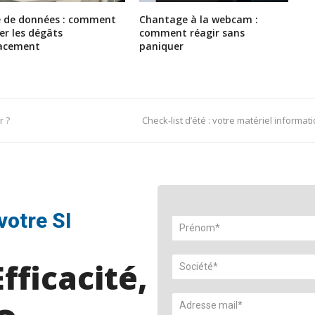
e de données : comment
Chantage à la webcam :
ter les dégâts
comment réagir sans
cacement
paniquer
next
r ?
Check-list d’été : votre matériel informa
post:
votre SI
fficacité,