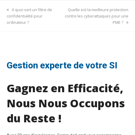
previous
next
A quoi sert un filtre de
Quelle est la meilleure protection
post:
post:
confidentialité pour
contre les cyberattaques pour une
ordinateur ?
PME ?
Gestion experte de votre SI
Gagnez en Efficacité,
Nous Nous Occupons
du Reste !