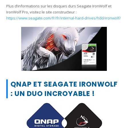
Plus d’informations sur les disques durs Seagate IronWolf et
IronWolf Pro, visitez le site constructeur :
https://www.seagate.com/fr/fr/internal-hard-drives/hdd/ironwolf/
QNAP ET SEAGATE IRONWOLF
: UN DUO INCROYABLE !