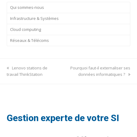
Qui sommes-nous
Infrastructure & Systèmes
Cloud computing
Réseaux & Télécoms
previous
next
Lenovo stations de
Pourquoi faut-il externaliser ses
post:
post:
travail ThinkStation
données informatiques ?
Gestion experte de votre SI