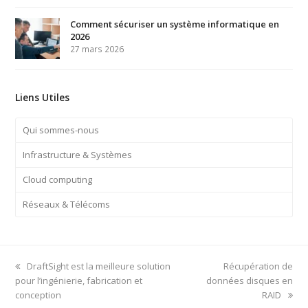
Comment sécuriser un système informatique en
2026
27 mars 2026
Liens Utiles
Qui sommes-nous
Infrastructure & Systèmes
Cloud computing
Réseaux & Télécoms
previous
next
DraftSight est la meilleure solution
Récupération de
post:
post:
pour l’ingénierie, fabrication et
données disques en
conception
RAID