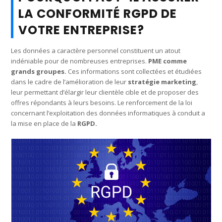
LA CONFORMITÉ RGPD DE
VOTRE ENTREPRISE?
Les données a caractère personnel constituent un atout
indéniable pour de nombreuses entreprises.
PME comme
grands groupes.
Ces informations sont collectées et étudiées
dans le cadre de l’amélioration de leur
stratégie marketing
,
leur permettant d’élargir leur clientèle cible et de proposer des
offres répondants à leurs besoins. Le renforcement de la loi
concernant l’exploitation des données informatiques à conduit a
la mise en place de la
RGPD.