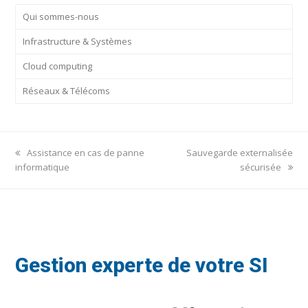
Qui sommes-nous
Infrastructure & Systèmes
Cloud computing
Réseaux & Télécoms
previous
next
Assistance en cas de panne
Sauvegarde externalisée
post:
post:
informatique
sécurisée
Gestion experte de votre SI