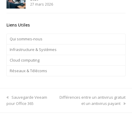
27 mars 2026
Liens Utiles
Qui sommes-nous
Infrastructure & Systèmes
Cloud computing
Réseaux & Télécoms
previous
next
Sauvegarde Veeam
Différences entre un antivirus gratuit
post:
post:
pour Office 365
et un antivirus payant