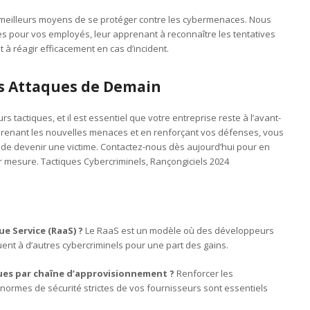
 meilleurs moyens de se protéger contre les cybermenaces. Nous
es pour vos employés, leur apprenant à reconnaître les tentatives
t à réagir efficacement en cas d’incident.
les Attaques de Demain
 tactiques, et il est essentiel que votre entreprise reste à l’avant-
prenant les nouvelles menaces et en renforçant vos défenses, vous
de devenir une victime. Contactez-nous dès aujourd’hui pour en
ur mesure. Tactiques Cybercriminels, Rançongiciels 2024
ue Service (RaaS) ?
Le RaaS est un modèle où des développeurs
ouent à d’autres cybercriminels pour une part des gains.
ues par chaîne d’approvisionnement ?
Renforcer les
 normes de sécurité strictes de vos fournisseurs sont essentiels