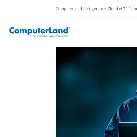
ComputerLand : Infogérance, Cloud et Télécom