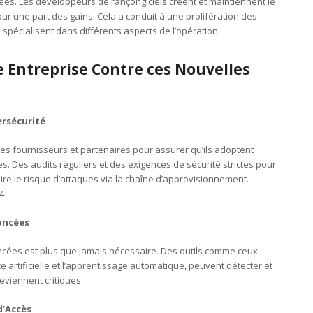
ées. Les développeurs de rançongiciels créent et maintiennent le
 pour une part des gains. Cela a conduit à une prolifération des
 spécialisent dans différents aspects de l’opération.
Entreprise Contre ces Nouvelles
ersécurité
c les fournisseurs et partenaires pour assurer qu’ils adoptent
 Des audits réguliers et des exigences de sécurité strictes pour
e le risque d’attaques via la chaîne d’approvisionnement.
4
vancées
ancées est plus que jamais nécessaire. Des outils comme ceux
nce artificielle et l’apprentissage automatique, peuvent détecter et
eviennent critiques.
d’Accès