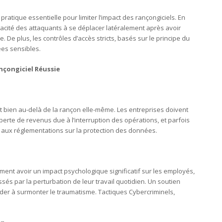
ratique essentielle pour limiter l’impact des rançongiciels. En
acité des attaquants à se déplacer latéralement après avoir
 De plus, les contrôles d’accès stricts, basés sur le principe du
ées sensibles.
çongiciel Réussie
t bien au-delà de la rançon elle-même. Les entreprises doivent
 perte de revenus due à l’interruption des opérations, et parfois
ux réglementations sur la protection des données.
ent avoir un impact psychologique significatif sur les employés,
sés par la perturbation de leur travail quotidien. Un soutien
der à surmonter le traumatisme. Tactiques Cybercriminels,