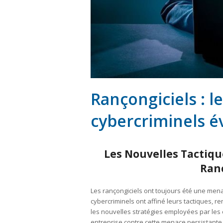
Rançongiciels : l
cybercriminels é
Les Nouvelles Tactique
Ranç
Les rançongiciels ont toujours été une mena
cybercriminels ont affiné leurs tactiques, r
les nouvelles stratégies employées par les 
entreprise contre cette menace persistante.