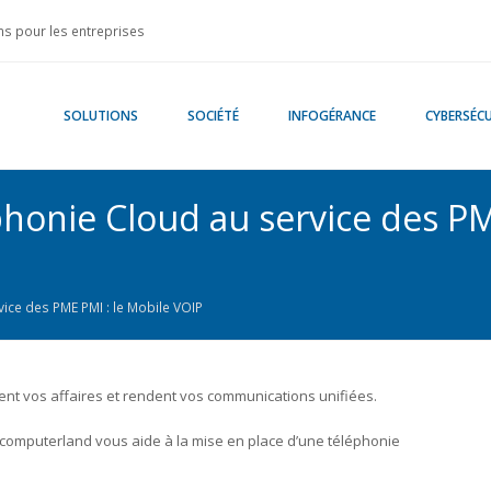
s pour les entreprises
SOLUTIONS
SOCIÉTÉ
INFOGÉRANCE
CYBERSÉCU
phonie Cloud au service des PM
ice des PME PMI : le Mobile VOIP
nt vos affaires et rendent vos communications unifiées.
computerland vous aide à la mise en place d’une téléphonie