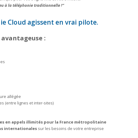
eu à la téléphonie traditionnelle !”
e Cloud agissent en vrai pilote.
p avantageuse :
les
ture allégée
 (entre lignes et inter-sites)
es en appels illimités pour la France métropolitaine
ons internationales
sur les besoins de votre entreprise