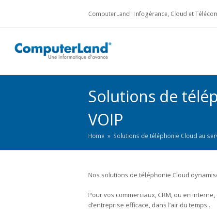
ComputerLand : Infogérance, Cloud et Télécom
Solutions de télé
VOIP
Home
»
Solutions de téléphonie Cloud au serv
Nos solutions de téléphonie Cloud dynamise
Pour vos commerciaux, CRM, ou en interne, 
d’entreprise efficace, dans l’air du temps .