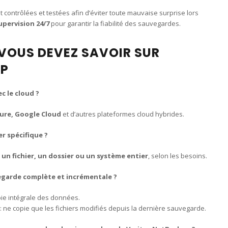
contrôlées et testées afin d’éviter toute mauvaise surprise lors
upervision 24/7
pour garantir la fiabilité des sauvegardes.
 VOUS DEVEZ SAVOIR SUR
UP
c le cloud ?
ure, Google Cloud
et d’autres plateformes cloud hybrides.
r spécifique ?
r
un fichier, un dossier ou un système entier
, selon les besoins.
vegarde complète et incrémentale ?
pie intégrale des données.
: ne copie que les fichiers modifiés depuis la dernière sauvegarde.