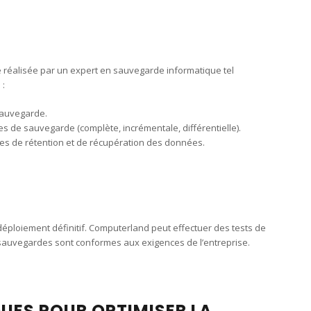
re réalisée par un expert en sauvegarde informatique tel
 :
 sauvegarde.
es de sauvegarde (complète, incrémentale, différentielle).
ues de rétention et de récupération des données.
n déploiement définitif. Computerland peut effectuer des tests de
 sauvegardes sont conformes aux exigences de l’entreprise.
UES POUR OPTIMISER LA