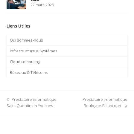
27 mars 2026
Liens Utiles
Qui sommes-nous
Infrastructure & Systèmes
Cloud computing
Réseaux & Télécoms
previous
next
Prestataire informatique
Prestataire informatique
post:
post:
Saint Quentin en Yvelines
Boulogne-Billancourt