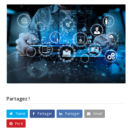
Partagez !
Tweet
Partager
Partager
Email
Pin It