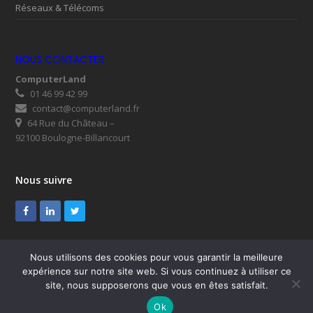
Réseaux & Télécoms
NOUS CONTACTER
ComputerLand
01 46 99 42 99
contact@computerland.fr
64 Rue du Château –
92100 Boulogne-Billancourt
Nous suivre
Facebook
LinkedIn
Twitter
Nous utilisons des cookies pour vous garantir la meilleure
expérience sur notre site web. Si vous continuez à utiliser ce
© ComputerLand 2026
site, nous supposerons que vous en êtes satisfait.
SUPPORT
Mentions légales
RGPD
Plan du site
Ok
Nous contacter