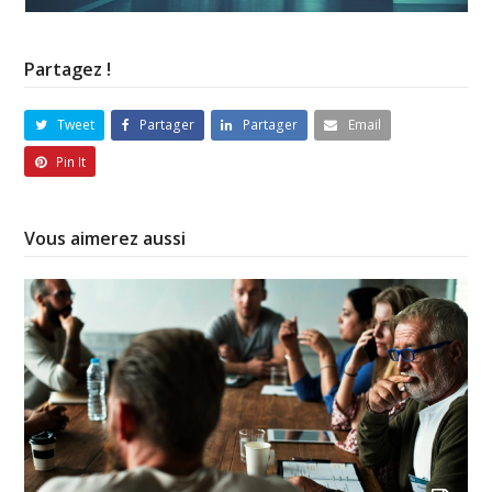
Partagez !
Tweet
Partager
Partager
Email
Pin It
Vous aimerez aussi