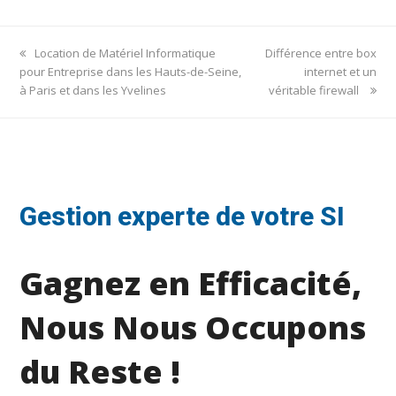
previous
next
Location de Matériel Informatique
Différence entre box
post:
post:
pour Entreprise dans les Hauts-de-Seine,
internet et un
à Paris et dans les Yvelines
véritable firewall
Gestion experte de votre SI
Gagnez en Efficacité,
Nous Nous Occupons
du Reste !