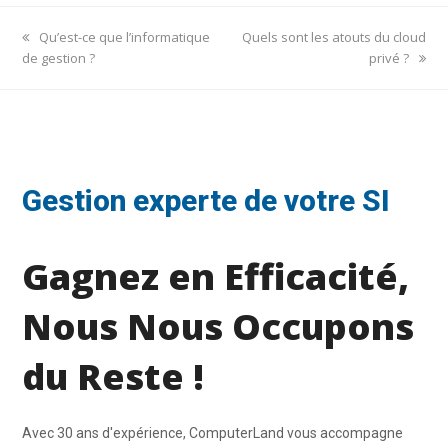
previous
next
Qu’est-ce que l’informatique
Quels sont les atouts du cloud
post:
post:
de gestion ?
privé ?
Gestion experte de votre SI
Gagnez en Efficacité,
Nous Nous Occupons
du Reste !
Avec 30 ans d'expérience, ComputerLand vous accompagne