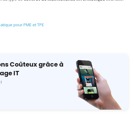
atique pour PME et TPE
ions Coûteux grâce à
age IT
!