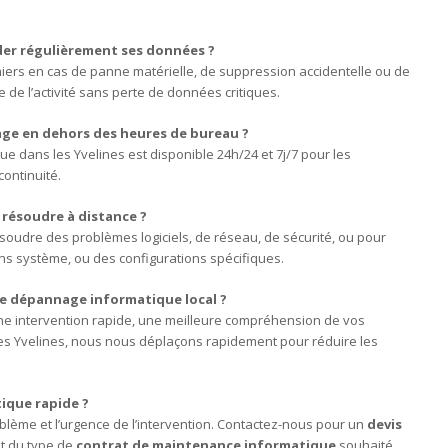
der régulièrement ses données ?
ers en cas de panne matérielle, de suppression accidentelle ou de
 de l’activité sans perte de données critiques.
ge en dehors des heures de bureau ?
e dans les Yvelines est disponible 24h/24 et 7j/7 pour les
continuité.
résoudre à distance ?
soudre des problèmes logiciels, de réseau, de sécurité, ou pour
ons système, ou des configurations spécifiques.
de dépannage informatique local ?
 une intervention rapide, une meilleure compréhension de vos
 les Yvelines, nous nous déplaçons rapidement pour réduire les
ique rapide ?
oblème et l’urgence de l’intervention. Contactez-nous pour un
devis
t du type de
contrat de maintenance informatique
souhaité.