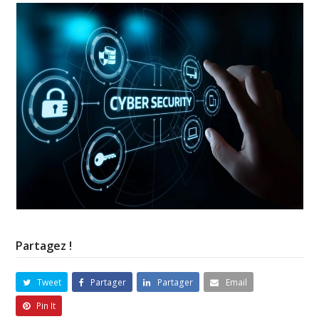
Partagez !
Tweet
Partager
Partager
Email
Pin It