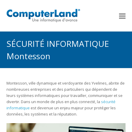
SÉCURITÉ INFORMATIQUE
Montesson
Montesson, ville dynamique et verdoyante des Yvelines, abrite de
nombreuses entreprises et des particuliers qui dépendent de
leurs systèmes informatiques pour travailler, communiquer et se
divertir. Dans un monde de plus en plus connecté, la
sécurité
informatique
est devenue un enjeu majeur pour protéger les
données, les systèmes et la réputation.