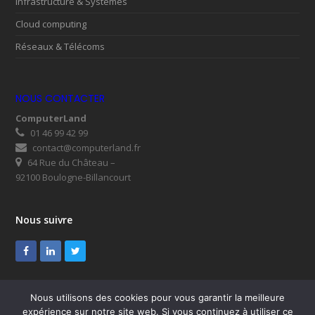
Infrastructure & Systèmes
Cloud computing
Réseaux & Télécoms
NOUS CONTACTER
ComputerLand
01 46 99 42 99
contact@computerland.fr
64 Rue du Château –
92100 Boulogne-Billancourt
Nous suivre
Facebook
LinkedIn
Twitter
Nous utilisons des cookies pour vous garantir la meilleure
expérience sur notre site web. Si vous continuez à utiliser ce
© ComputerLand 2026