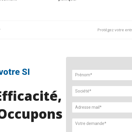
next
?
Protégez votre ent
post:
votre SI
fficacité,
Occupons