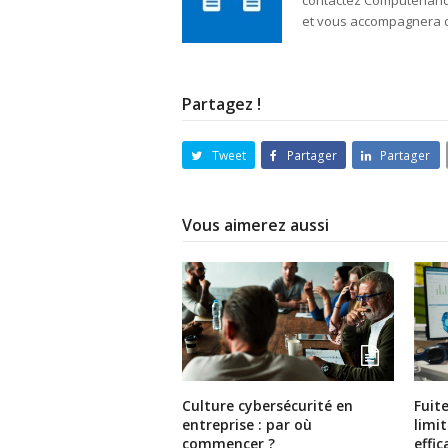
contactez Computerland 
et vous accompagnera d
Partagez !
Tweet
Partager
Partager
Vous aimerez aussi
Culture cybersécurité en
Fuit
entreprise : par où
limi
commencer ?
effi