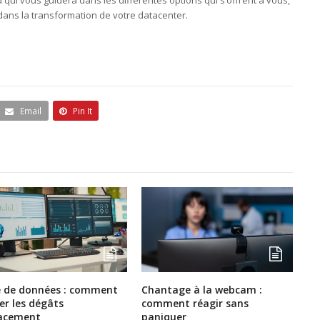
qui vous guidera dans les différentes options qui s’offrent à vous,
ans la transformation de votre datacenter.
Email
Pin It
e de données : comment
Chantage à la webcam :
ter les dégâts
comment réagir sans
cacement
paniquer