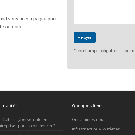
Land vous accompagne pour
te sérénité
*Les champs obligatoires sont m
ctualités
Quelques liens
Culture cybersécurité en
Qui sommes-nous
treprise : par où commencer ?
Infrastructure & Systèmes