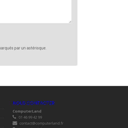
arqués par un astérisque.
NOUS CONTACTER
ComputerLand
01 46 99 42 99
contact@computerland.fr