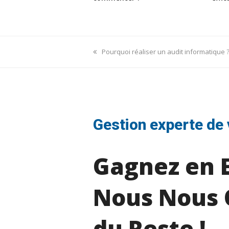
previous
Pourquoi réaliser un audit informatique 
post:
Gestion experte de 
Gagnez en E
Nous Nous 
du Reste !