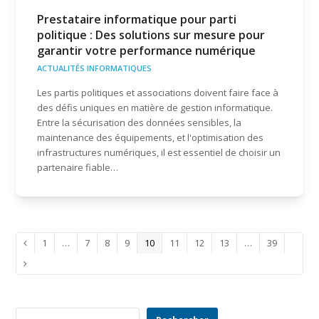
Prestataire informatique pour parti
politique : Des solutions sur mesure pour
garantir votre performance numérique
ACTUALITÉS INFORMATIQUES
Les partis politiques et associations doivent faire face à
des défis uniques en matière de gestion informatique.
Entre la sécurisation des données sensibles, la
maintenance des équipements, et l'optimisation des
infrastructures numériques, il est essentiel de choisir un
partenaire fiable…
Page
Page
Page
Page
Page
Page
Page
Page
Page
1
…
7
8
9
10
11
12
13
…
39
Précédent
Suivant
Rechercher