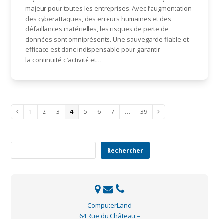
majeur pour toutes les entreprises. Avec l’augmentation
des cyberattaques, des erreurs humaines et des
défaillances matérielles, les risques de perte de
données sont omniprésents. Une sauvegarde fiable et
efficace est donc indispensable pour garantir
la continuité d’activité et…
Page
Page
Page
Page
Page
Page
Page
Page
1
2
3
4
5
6
7
…
39
Précédent
Suivant
Rechercher
Rechercher
ComputerLand
64 Rue du Château –