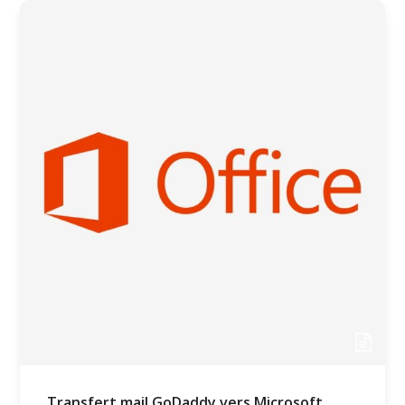
Transfert mail GoDaddy vers Microsoft