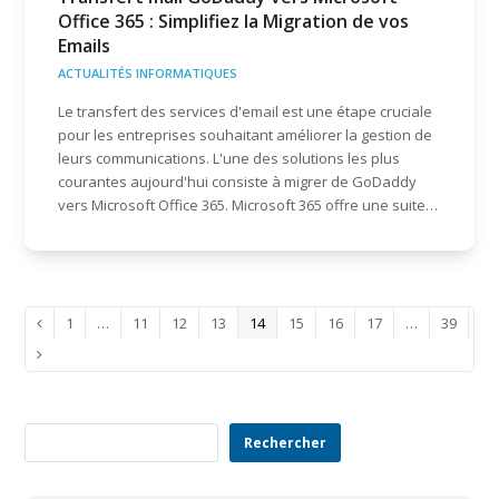
Office 365 : Simplifiez la Migration de vos
Emails
ACTUALITÉS INFORMATIQUES
Le transfert des services d'email est une étape cruciale
pour les entreprises souhaitant améliorer la gestion de
leurs communications. L'une des solutions les plus
courantes aujourd'hui consiste à migrer de GoDaddy
vers Microsoft Office 365. Microsoft 365 offre une suite…
Page
Page
Page
Page
Page
Page
Page
Page
Page
1
…
11
12
13
14
15
16
17
…
39
Précédent
Suivant
Rechercher
Rechercher