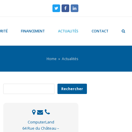
Twitter
Facebook
LinkedIn
RITÉ
FINANCEMENT
ACTUALITÉS
CONTACT
Home
»
Actualités
Rechercher
Rechercher
ComputerLand
64 Rue du Château –