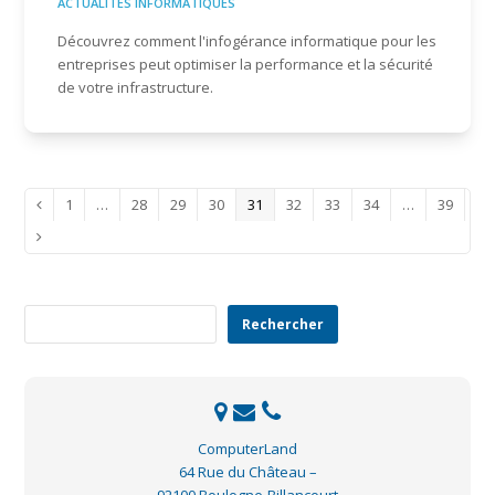
ACTUALITÉS INFORMATIQUES
Découvrez comment l'infogérance informatique pour les
entreprises peut optimiser la performance et la sécurité
de votre infrastructure.
Page
Page
Page
Page
Page
Page
Page
Page
Page
1
…
28
29
30
31
32
33
34
…
39
Précédent
Suivant
Rechercher
Rechercher
ComputerLand
64 Rue du Château –
92100 Boulogne-Billancourt